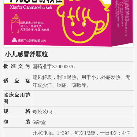
小儿感冒舒颗粒
批准文号
国药准字Z20000076
疏风解表，利咽退热。用于小儿外感发热、无
适应症
汗或少汗、咽痛、咳嗽等。
临床应用范
围
规格
每袋装6g
包装
6袋/盒
开水冲服。1~3岁，每次1/2袋，一日4次；4~7